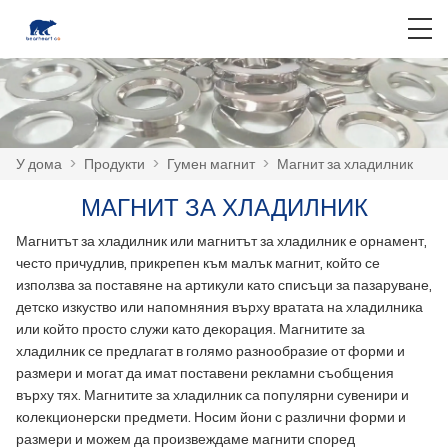
У дома
>
Продукти
>
Гумен магнит
>
Магнит за хладилник
МАГНИТ ЗА ХЛАДИЛНИК
Магнитът за хладилник или магнитът за хладилник е орнамент,
често причудлив, прикрепен към малък магнит, който се
използва за поставяне на артикули като списъци за пазаруване,
детско изкуство или напомняния върху вратата на хладилника
или който просто служи като декорация. Магнитите за
хладилник се предлагат в голямо разнообразие от форми и
размери и могат да имат поставени рекламни съобщения
върху тях. Магнитите за хладилник са популярни сувенири и
колекционерски предмети. Носим йони с различни форми и
размери и можем да произвеждаме магнити според