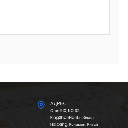
АДРЕС
Стая 510, NO.32
PingShanNanLi, област
Haicang, Ксиамен, Китай