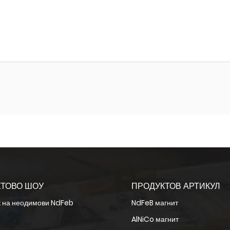
ТОВО ШОУ
ПРОДУКТОВ АРТИКУЛ
к на неодимови NdFeb
NdFeB магнит
AlNiCo магнит