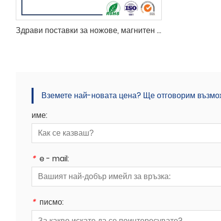
Здрави поставки за ножове, магнитен държач за инструменти
Вземете най-новата цена? Ще отговорим възможн
име:
*
e - mail:
*
писмо: