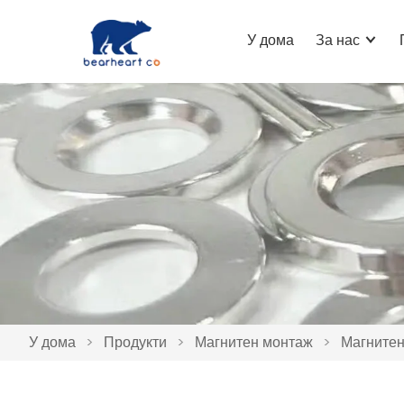
У дома
За нас
У дома
>
Продукти
>
Магнитен монтаж
>
Магнитен