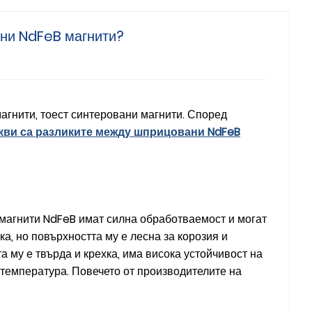
ани NdFeB магнити?
агнити, тоест синтеровани магнити. Според
кви са разликите между шприцовани NdFeB
 магнити NdFeB имат силна обработваемост и могат
ка, но повърхността му е лесна за корозия и
 му е твърда и крехка, има висока устойчивост на
 температура. Повечето от производителите на