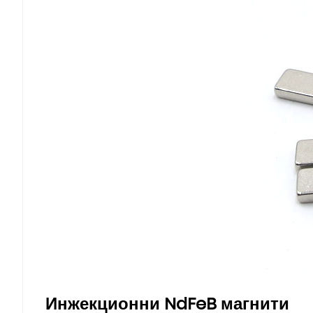
Инжекционни NdFeB магнити