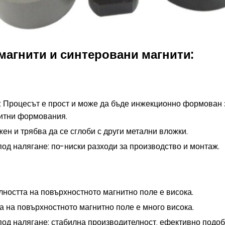
агнити и синтеровани магнити:
 Процесът е прост и може да бъде инжекционно формован з
зитни формования.
ен и трябва да се сглоби с други метални вложки.
од налягане: по-ниски разходи за производство и монтаж.
ността на повърхностното магнитно поле е висока.
а на повърхностното магнитно поле е много висока.
под налягане: стабилна производителност, ефективно подоб