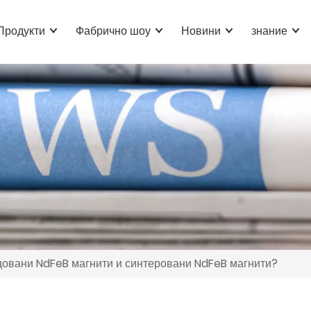
Продукти
Фабрично шоу
Новини
знание
цовани NdFeB магнити и синтеровани NdFeB магнити?