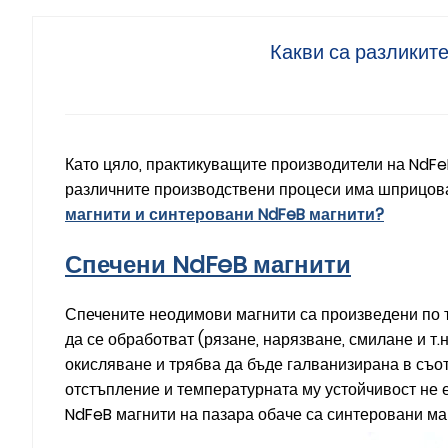
Какви са разликит
Като цяло, практикуващите производители на NdFe
различните производствени процеси има шприцова
магнити и синтеровани NdFeB магнити?
Спечени NdFeB магнити
Спечените неодимови магнити са произведени по т
да се обработват (рязане, нарязване, смилане и т.
окисляване и трябва да бъде галванизирана в съот
отстъпление и температурната му устойчивост не е
NdFeB магнити на пазара обаче са синтеровани маг