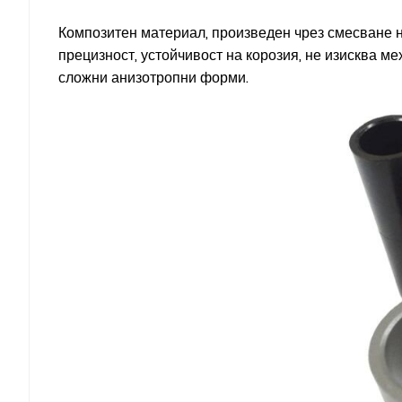
Композитен материал, произведен чрез смесване н
прецизност, устойчивост на корозия, не изисква м
сложни анизотропни форми.