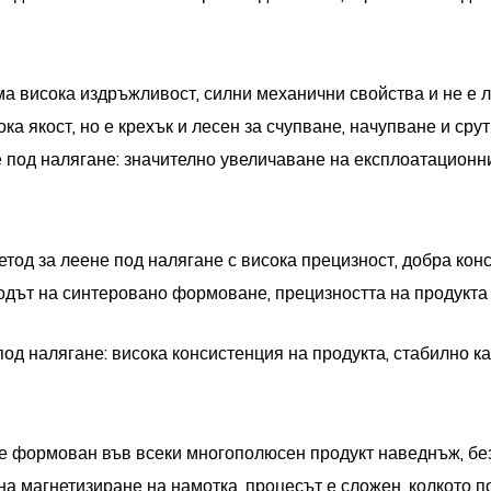
а висока издръжливост, силни механични свойства и не е л
а якост, но е крехък и лесен за счупване, начупване и срут
 под налягане: значително увеличаване на експлоатационни
тод за леене под налягане с висока прецизност, добра кон
дът на синтеровано формоване, прецизността на продукта е
од налягане: висока консистенция на продукта, стабилно ка
е формован във всеки многополюсен продукт наведнъж, без
на магнетизиране на намотка, процесът е сложен, колкото п