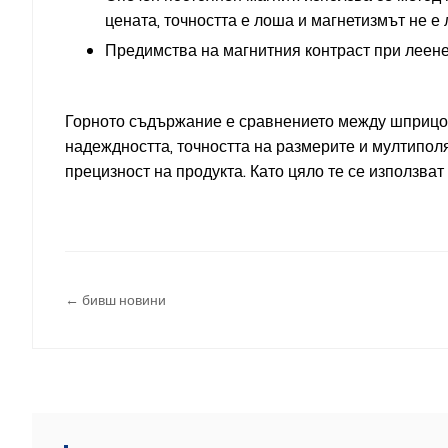
цената, точността е лоша и магнетизмът не е 
Предимства на магнитния контраст при леене
Горното съдържание е сравнението между шприцов
надеждността, точността на размерите и мултипо
прецизност на продукта. Като цяло те се използват
← бивш новини