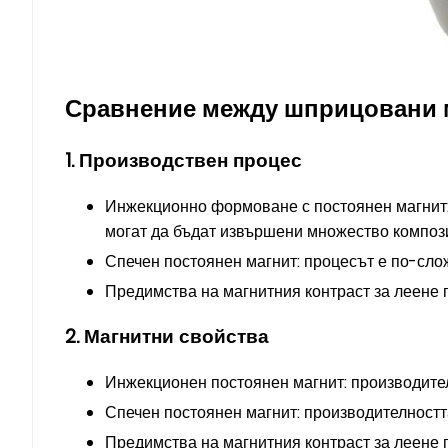
Сравнение между шприцовани м
1. Производствен процес
Инжекционно формоване с постоянен магнит:
могат да бъдат извършени множество компо
Спечен постоянен магнит: процесът е по-слож
Предимства на магнитния контраст за леене п
2. Магнитни свойства
Инжекционен постоянен магнит: производител
Спечен постоянен магнит: производителностт
Предимства на магнитния контраст за леене 