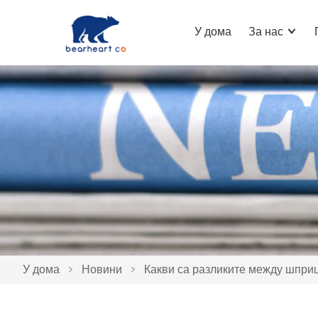
У дома
За нас
У дома
>
Новини
>
Какви са разликите между шпри