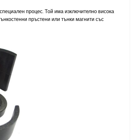
специален процес. Той има изключително висока
тънкостенни пръстени или тънки магнити със