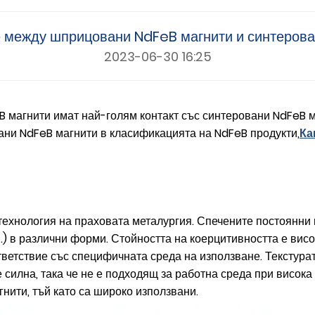
е между шприцовани NdFeB магнити и синтеров
2023-06-30 16:25
B магнити имат най-голям контакт със синтеровани NdFeB м
ни NdFeB магнити в класификацията на NdFeB продукти,
Ка
ехнология на праховата металургия. Спечените постоянни
н.) в различни форми. Стойността на коерцитивността е висо
ветствие със специфичната среда на използване. Текстурата
 силна, така че не е подходящ за работна среда при висока
нити, тъй като са широко използвани.