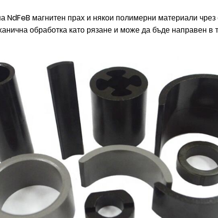
а NdFeB магнитен прах и някои полимерни материали чрез 
еханична обработка като рязане и може да бъде направен в 